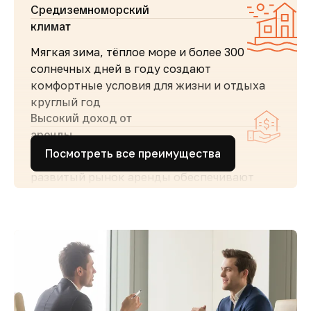
Средиземноморский
климат
Мягкая зима, тёплое море и более 300
солнечных дней в году создают
комфортные условия для жизни и отдыха
круглый год
Высокий доход от
аренды
Посмотреть все преимущества
Стабильный туристический поток и
развитый рынок аренды обеспечивают
высокий спрос и привлекательную
доходность для инвесторов
Простота покупки и
прозрачность
Покупка недвижимости на Кипре
сопровождается понятными юридическими
процедурами и минимальной бюрократией,