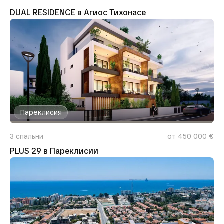
DUAL RESIDENCE в Агиос Тихонасе
Пареклисия
3
спальни
от 450 000 €
PLUS 29 в Пареклисии