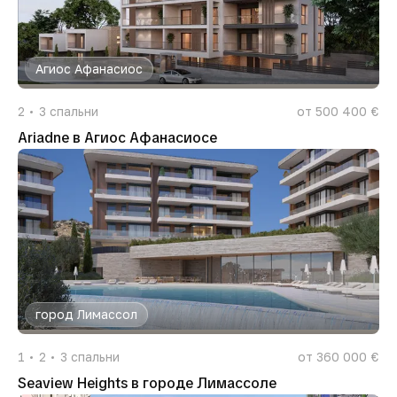
Агиос Афанасиос
2
3
спальни
от 500 400 €
Ariadne в Агиос Афанасиосе
город Лимассол
1
2
3
спальни
от 360 000 €
Seaview Heights в городе Лимассоле