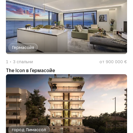
Гермасойя
1
3
спальни
от 900 000 €
The Icon в Гермасойе
город Лимассол