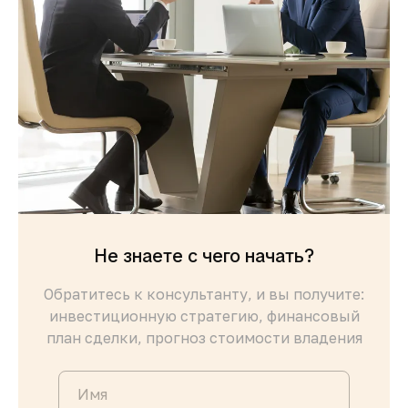
что делает процесс быстрым и безопасным
Безопасность и качество
жизни
Кипр входит в число самых безопасных
стран Европы, предлагая развитую
инфраструктуру, качественную медицину и
образование
Не знаете с чего начать?
Обратитесь к консультанту, и вы получите:
инвестиционную стратегию, финансовый
план сделки, прогноз стоимости владения