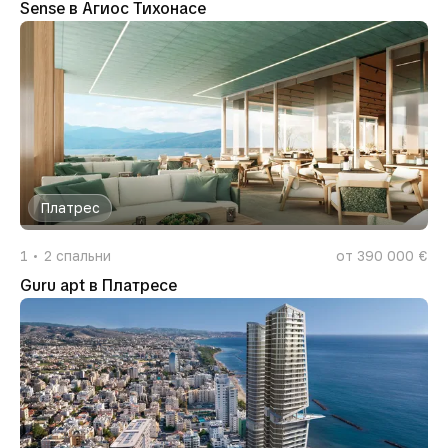
Sense в Агиос Тихонасе
Платрес
1
2
спальни
от 390 000 €
Guru apt в Платресе