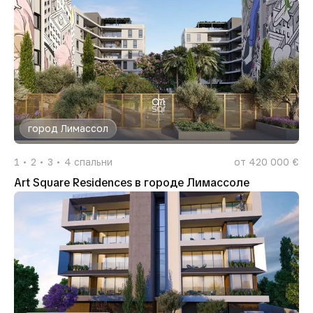
город Лимассол
1
2
3
4
спальни
от 420 000 €
Art Square Residences в городе Лимассоле