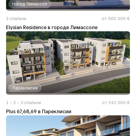
город Лимассол
3
спальни
от 900 000 €
Elysian Residence в городе Лимассоле
Пареклисия
1
2
3
спальни
от 242 000 €
Plus 67,68,69 в Пареклисии