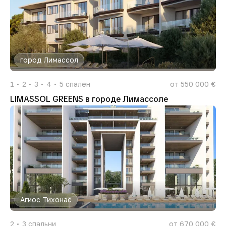
город Лимассол
1
2
3
4
5
спален
от 550 000 €
LIMASSOL GREENS в городе Лимассоле
Агиос Тихонас
2
3
спальни
от 670 000 €