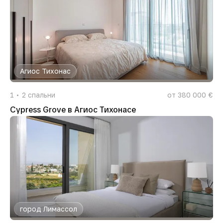
Агиос Тихонас
1
2
спальни
от 380 000 €
Cypress Grove в Агиос Тихонасе
город Лимассол