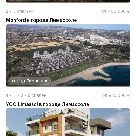
2
3
спальни
от 460 000 €
Monford в городе Лимассоле
город Лимассол
1
2
3
5
спален
от 925 000 €
YOO Limassol в городе Лимассоле