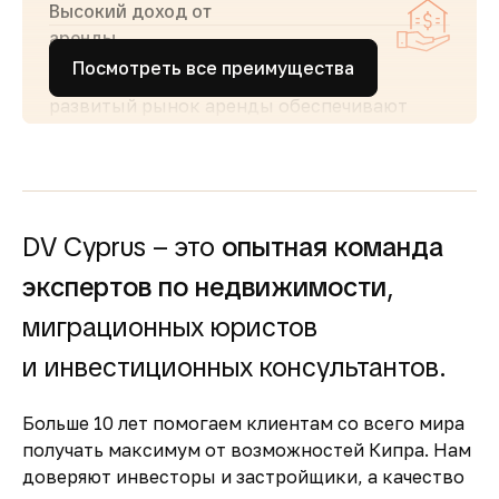
Высокий доход от
аренды
Посмотреть все преимущества
Стабильный туристический поток и
развитый рынок аренды обеспечивают
высокий спрос и привлекательную
доходность для инвесторов
Простота покупки и
прозрачность
DV Cyprus – это
опытная команда
Покупка недвижимости на Кипре
сопровождается понятными юридическими
экспертов по недвижимости
,
процедурами и минимальной бюрократией,
миграционных юристов
что делает процесс быстрым и безопасным
Безопасность и качество
и инвестиционных консультантов.
жизни
Больше 10 лет помогаем клиентам со всего мира
Кипр входит в число самых безопасных
получать максимум от возможностей Кипра. Нам
стран Европы, предлагая развитую
доверяют инвесторы и застройщики, а качество
инфраструктуру, качественную медицину и