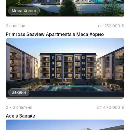
Меса Хорио
2
спальни
от 252 000 €
Primrose Seaview Apartments в Меса Хорио
Закаки
2
3
спальни
от 470 000 €
Ace в Закаки