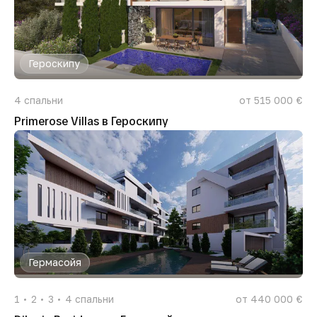
Героскипу
4
спальни
от 515 000 €
Primerose Villas в Героскипу
Гермасойя
1
2
3
4
спальни
от 440 000 €