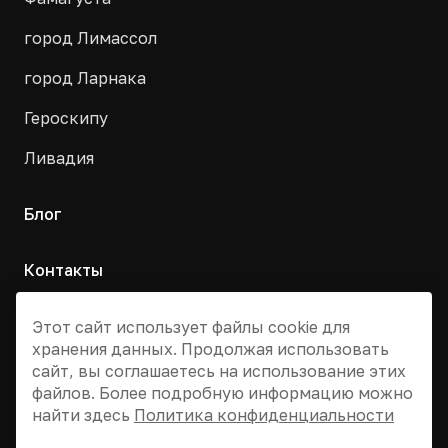
город Лимассол
город Ларнака
Героскипу
Ливадия
Блог
Контакты
Москва, Армянский переулок, д. 9с1
Этот сайт использует файлы cookie для
хранения данных. Продолжая использовать
+7 495 955 13 12
сайт, вы соглашаетесь на использование этих
info@dvizhkipr.ru
файлов. Более подробную информацию можно
найти здесь
Политика конфиденциальности