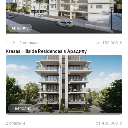
Арадипу
1
2
3
спальни
от 150 000 €
Krasas Hillside Residences в Арадипу
Неаполис
2
спальни
от 439 000 €