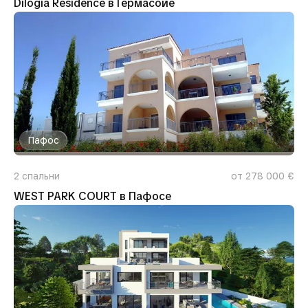
Dilogia Residence в Гермасойе
Пафос
2
спальни
от 278 000 €
WEST PARK COURT в Пафосе