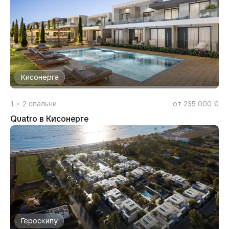
Кисонерга
1
2
спальни
от 235 000 €
Quatro в Кисонерге
Героскипу