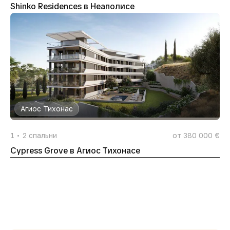
Shinko Residences в Неаполисе
Агиос Тихонас
1
2
спальни
от 380 000 €
Cypress Grove в Агиос Тихонасе