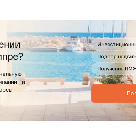
ении
Инвестиционны
ипре?
Подбор недвиж
Получение ПМ
нальную
омпании и
просы
По