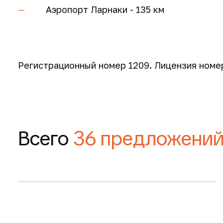
Аэропорт Ларнаки - 135 км
Регистрационный номер 1209. Лицензия номер
150 м
150 м
2
2
265 000 €
265 000 €
Всего
36 предложени
Запросить планировку
3-комнатные таунхаусы