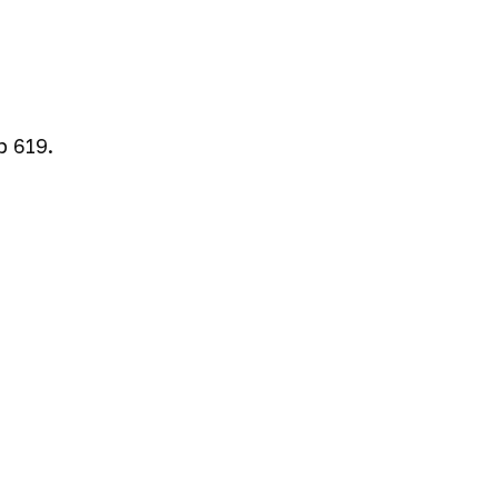
 619.
й