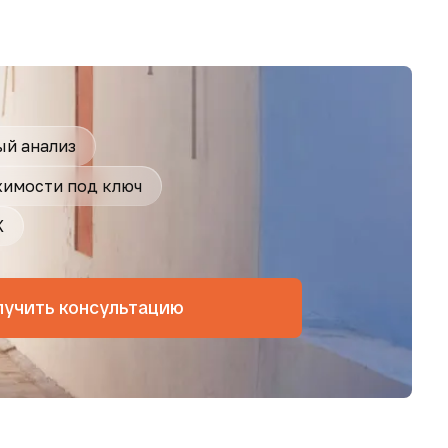
й анализ
имости под ключ
Ж
лучить консультацию