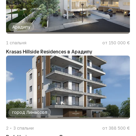
Арадипу
1
спальня
от 150 000 €
Krasas Hillside Residences в Арадипу
город Лимассол
2
3
спальни
от 388 500 €