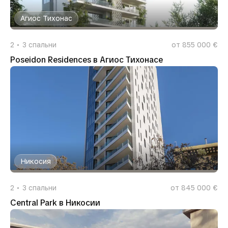
Агиос Тихонас
2
3
спальни
от 855 000 €
Poseidon Residences в Агиос Тихонасе
Никосия
2
3
спальни
от 845 000 €
Central Park в Никосии