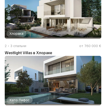
Хлорака
2
3
спальни
от 760 000 €
Westlight Villas в Хлораке
Като Пафос