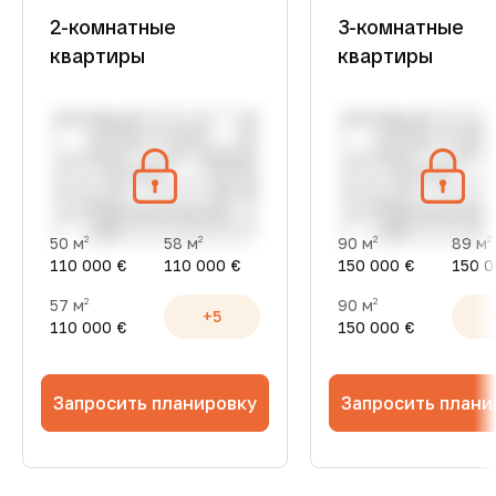
2-комнатные
3-комнатные
квартиры
квартиры
50 м
58 м
90 м
89 м
2
2
2
2
110 000 €
110 000 €
150 000 €
150 0
57 м
90 м
2
2
+5
110 000 €
150 000 €
Запросить планировку
Запросить плани