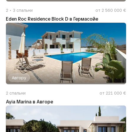
2
3
спальни
от 2 560 000 €
Eden Roc Residence Block D в Гермасойе
Авгору
2
спальни
от 221 000 €
Ayia Marina в Авгоре