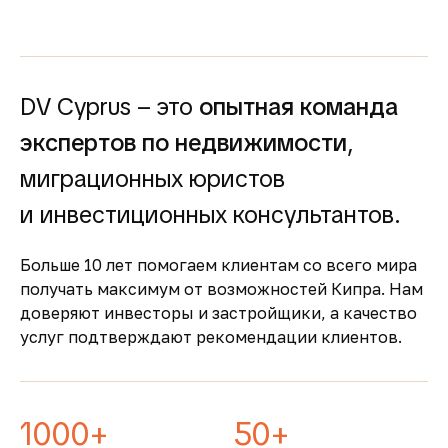
высокий спрос и привлекательную
доходность для инвесторов
Простота покупки и
прозрачность
DV Cyprus – это
опытная команда
Покупка недвижимости на Кипре
сопровождается понятными юридическими
экспертов по недвижимости
,
процедурами и минимальной бюрократией,
миграционных юристов
что делает процесс быстрым и безопасным
Безопасность и качество
и инвестиционных консультантов.
жизни
Больше 10 лет помогаем клиентам со всего мира
Кипр входит в число самых безопасных
получать максимум от возможностей Кипра. Нам
стран Европы, предлагая развитую
доверяют инвесторы и застройщики, а качество
инфраструктуру, качественную медицину и
услуг подтверждают рекомендации клиентов.
образование
1000+
50+