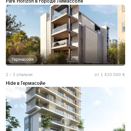
Park Horizon в городе Лимассоле
Гермасойя
2
3
спальни
от 1 410 000 €
Hide в Гермасойе