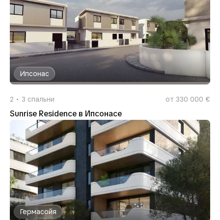
Ипсонас
2
3
спальни
от 330 000 €
Sunrise Residence в Ипсонасе
Гермасойя