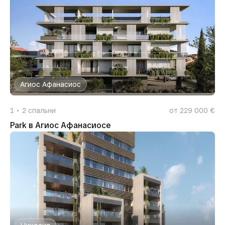
Агиос Афанасиос
1
2
спальни
от 229 000 €
Park в Агиос Афанасиосе