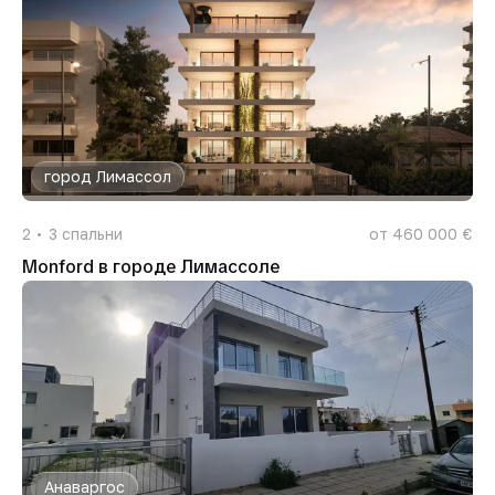
город Лимассол
2
3
спальни
от 460 000 €
Monford в городе Лимассоле
Анаваргос