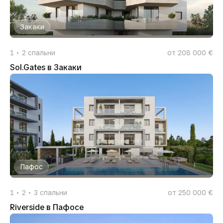
Закаки
1
2
спальни
от 208 000 €
Sol.Gates в Закаки
Пафос
1
2
3
спальни
от 250 000 €
Riverside в Пафосе