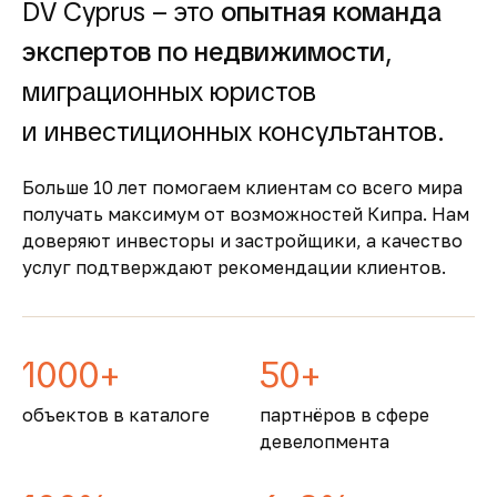
DV Cyprus – это
опытная команда
Покупка недвижимости на Кипре
сопровождается понятными юридическими
экспертов по недвижимости
,
процедурами и минимальной бюрократией,
миграционных юристов
что делает процесс быстрым и безопасным
Безопасность и качество
и инвестиционных консультантов.
жизни
Больше 10 лет помогаем клиентам со всего мира
Кипр входит в число самых безопасных
получать максимум от возможностей Кипра. Нам
стран Европы, предлагая развитую
доверяют инвесторы и застройщики, а качество
инфраструктуру, качественную медицину и
услуг подтверждают рекомендации клиентов.
образование
1000+
50+
объектов в каталоге
партнёров в сфере
девелопмента