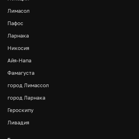
Лимасол
Пафос
Ларнака
Никосия
Айя-Напа
Фамагуста
город Лимассол
город Ларнака
Героскипу
Ливадия