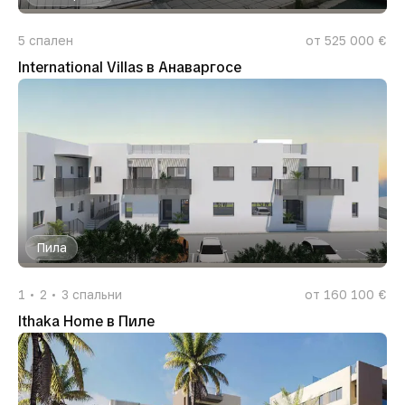
5
спален
от 525 000 €
International Villas в Анаваргосе
Пила
1
2
3
спальни
от 160 100 €
Ithaka Home в Пиле