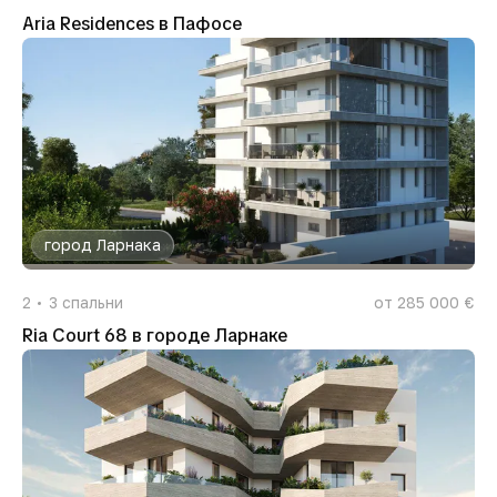
Aria Residences в Пафосе
город Ларнака
2
3
спальни
от 285 000 €
Ria Court 68 в городе Ларнаке