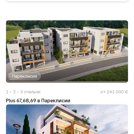
Пареклисия
1
2
3
спальни
от 242 000 €
Plus 67,68,69 в Пареклисии