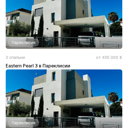
Пареклисия
3
спальни
от 455 000 €
Eastern Pearl 3 в Пареклисии
Пареклисия