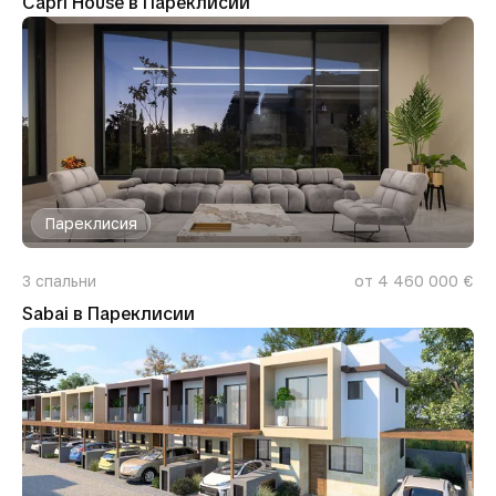
Capri House в Пареклисии
Пареклисия
3
спальни
от 4 460 000 €
Sabai в Пареклисии