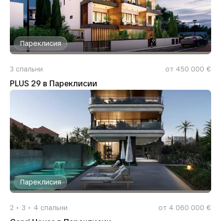
Пареклисия
3
спальни
от 450 000 €
PLUS 29 в Пареклисии
Пареклисия
2
3
4
спальни
от 4 060 000 €