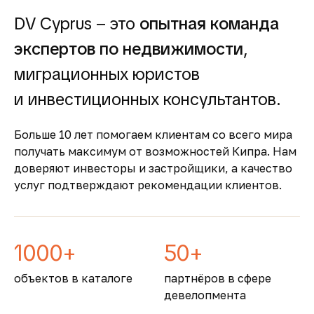
прозрачность
DV Cyprus – это
опытная команда
Покупка недвижимости на Кипре
сопровождается понятными юридическими
экспертов по недвижимости
,
процедурами и минимальной бюрократией,
миграционных юристов
что делает процесс быстрым и безопасным
Безопасность и качество
и инвестиционных консультантов.
жизни
Больше 10 лет помогаем клиентам со всего мира
Кипр входит в число самых безопасных
получать максимум от возможностей Кипра. Нам
стран Европы, предлагая развитую
доверяют инвесторы и застройщики, а качество
инфраструктуру, качественную медицину и
услуг подтверждают рекомендации клиентов.
образование
1000+
50+
объектов в каталоге
партнёров в сфере
девелопмента