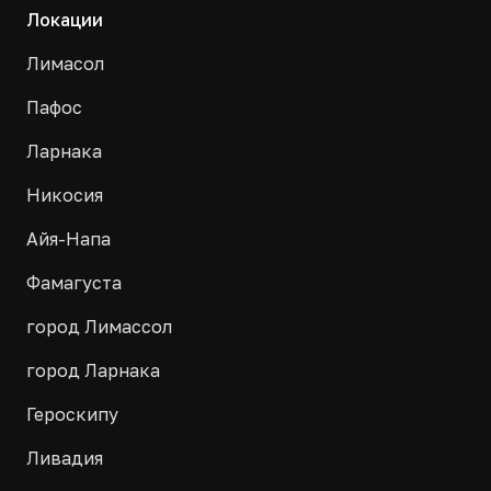
Локации
Лимасол
Пафос
Ларнака
Никосия
Айя-Напа
Фамагуста
город Лимассол
город Ларнака
Героскипу
Ливадия