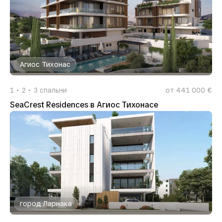
Агиос Тихонас
1
2
3
спальни
от 441 000 €
SeaCrest Residences в Агиос Тихонасе
город Ларнака