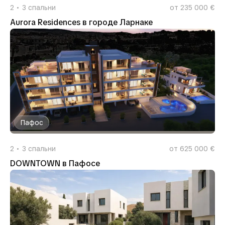
2
3
спальни
от 235 000 €
Aurora Residences в городе Ларнаке
Пафос
2
3
спальни
от 625 000 €
DOWNTOWN в Пафосе