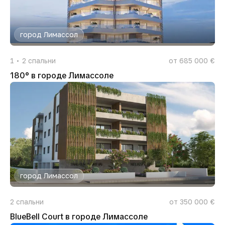
город Лимассол
1
2
спальни
от 685 000 €
180° в городе Лимассоле
город Лимассол
2
спальни
от 350 000 €
BlueBell Court в городе Лимассоле