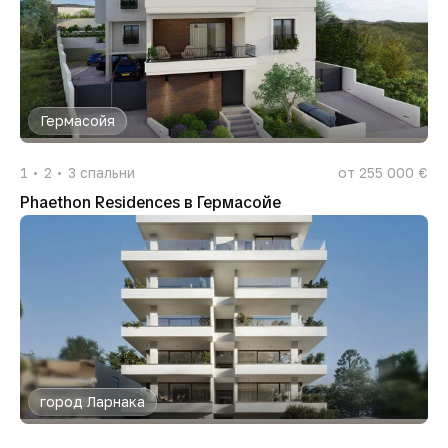
Гермасойя
1
2
3
спальни
от 255 000 €
Phaethon Residences в Гермасойе
город Ларнака