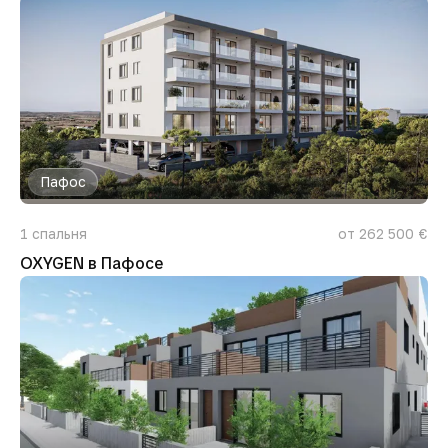
Пафос
1
спальня
от 262 500 €
OXYGEN в Пафосе