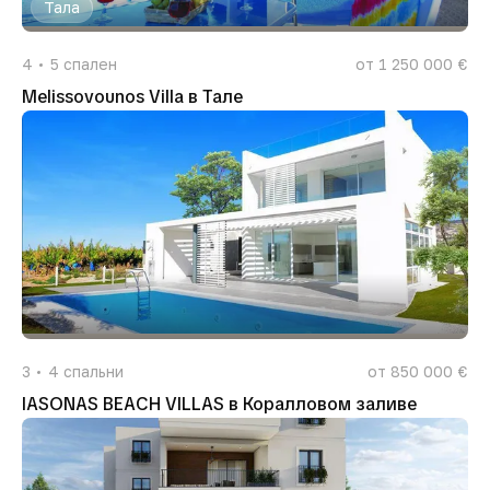
Тала
4
5
спален
от 1 250 000 €
Melissovounos Villa в Тале
3
4
спальни
от 850 000 €
IASONAS BEACH VILLAS в Коралловом заливе