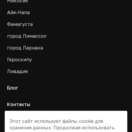
Никосия
Айя-Напа
Фамагуста
город Лимассол
город Ларнака
Героскипу
Ливадия
Блог
Контакты
Москва, Армянский переулок, д. 9с1
Этот сайт использует файлы cookie для
хранения данных. Продолжая использовать
+7 495 955 13 12