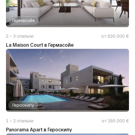
Гермасойя
2
3
спальни
от 620 000 €
La Maison Court в Гермасойе
Героскипу
1
2
спальни
от 285 000 €
Panorama Apart в Героскипу