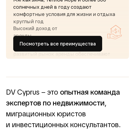
солнечных дней в году создают
комфортные условия для жизни и отдыха
круглый год
Высокий доход от
аренды
Посмотреть все преимущества
Стабильный туристический поток и
развитый рынок аренды обеспечивают
высокий спрос и привлекательную
доходность для инвесторов
Простота покупки и
прозрачность
DV Cyprus – это
опытная команда
Покупка недвижимости на Кипре
сопровождается понятными юридическими
экспертов по недвижимости
,
процедурами и минимальной бюрократией,
миграционных юристов
что делает процесс быстрым и безопасным
Безопасность и качество
и инвестиционных консультантов.
жизни