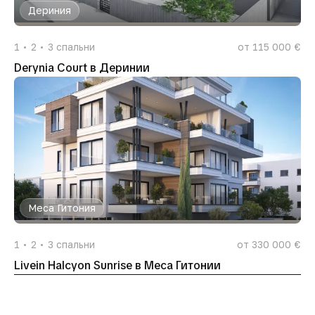
Дериния
1
2
3
спальни
от 115 000 €
Derynia Court в Деринии
Меса Гитония
1
2
3
спальни
от 330 000 €
Livein Halcyon Sunrise в Меса Гитонии