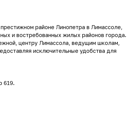
 престижном районе Линопетра в Лимассоле,
тных и востребованных жилых районов города.
ежной, центру Лимассола, ведущим школам,
редоставляя исключительные удобства для
 619.
83 м
81 м
84 м
2
2
2
430 000 €
440 000 €
650 000 €
85 м
2
780 000 €
Запросить планировку