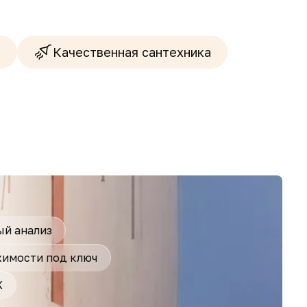
а
Качественная сантехника
й анализ
имости под ключ
Ж