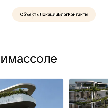
Объекты
Локации
Блог
Контакты
 Лимассоле