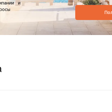
омпании и
просы
По
а