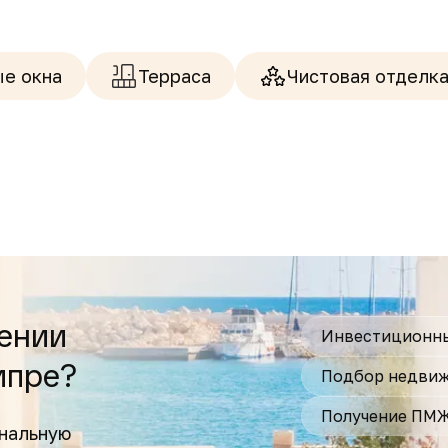
е окна
Терраса
Чистовая отделк
ении
Инвестиционны
ипре?
Подбор недвиж
Получение ПМ
нальную