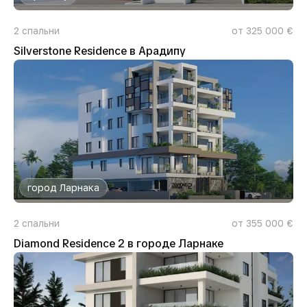
2
спальни
от 325 000 €
Silverstone Residence в Арадипу
город Ларнака
2
спальни
от 355 000 €
Diamond Residence 2 в городе Ларнаке