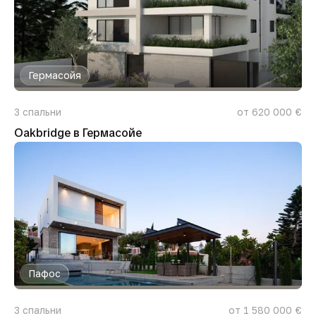
Гермасойя
3
спальни
от 620 000 €
Oakbridge в Гермасойе
Пафос
3
спальни
от 1 580 000 €