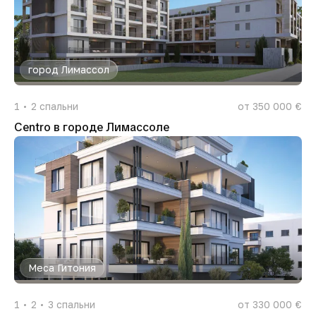
город Лимассол
1
2
спальни
от 350 000 €
Centro в городе Лимассоле
Меса Гитония
1
2
3
спальни
от 330 000 €