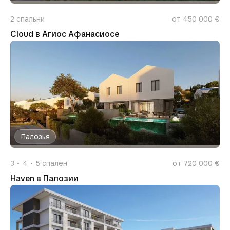
2
спальни
от 450 000 €
Cloud в Агиос Афанасиосе
Палозья
3
4
5
спален
от 720 000 €
Haven в Палозии