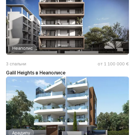
Неаполис
3
спальни
от 1 100 000 €
Galil Heights в Неаполисе
Арадипу