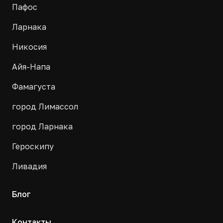
Пафос
Ларнака
Никосия
Айя-Напа
Фамагуста
город Лимассол
город Ларнака
Героскипу
Ливадия
Блог
Контакты