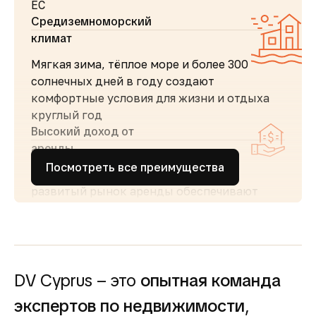
ЕС
Средиземноморский
климат
Мягкая зима, тёплое море и более 300
солнечных дней в году создают
комфортные условия для жизни и отдыха
круглый год
Высокий доход от
аренды
Посмотреть все преимущества
Стабильный туристический поток и
развитый рынок аренды обеспечивают
высокий спрос и привлекательную
доходность для инвесторов
Простота покупки и
прозрачность
DV Cyprus – это
опытная команда
Покупка недвижимости на Кипре
сопровождается понятными юридическими
экспертов по недвижимости
,