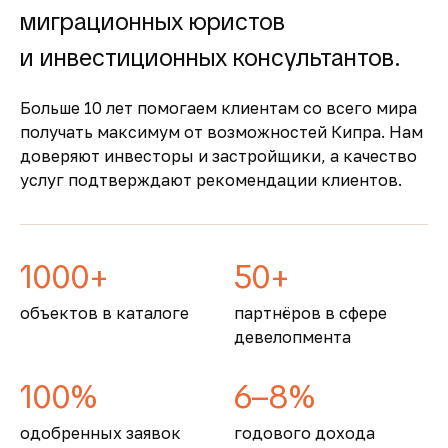
процедурами и минимальной бюрократией,
миграционных юристов
что делает процесс быстрым и безопасным
Безопасность и качество
и инвестиционных консультантов.
жизни
Больше 10 лет помогаем клиентам со всего мира
Кипр входит в число самых безопасных
получать максимум от возможностей Кипра. Нам
стран Европы, предлагая развитую
доверяют инвесторы и застройщики, а качество
инфраструктуру, качественную медицину и
услуг подтверждают рекомендации клиентов.
образование
1000+
50+
объектов в каталоге
партнёров в сфере
девелопмента
100%
6–8%
одобренных заявок
годового дохода