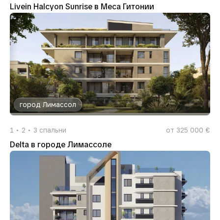
Livein Halcyon Sunrise в Меса Гитонии
город Лимассол
1
2
3
спальни
от 325 000 €
Delta в городе Лимассоле