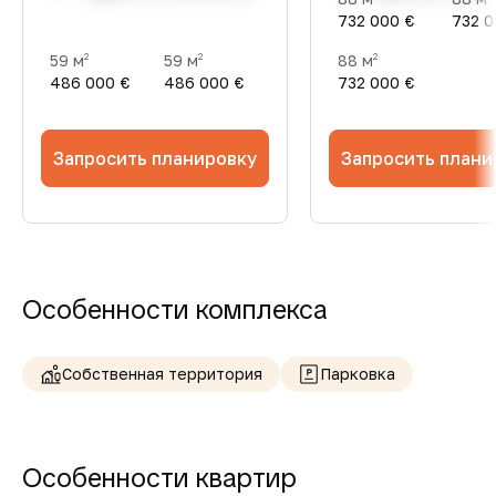
732 000 €
732 0
59 м
59 м
88 м
2
2
2
486 000 €
486 000 €
732 000 €
Запросить планировку
Запросить плани
Особенности комплекса
Собственная территория
Парковка
Особенности квартир