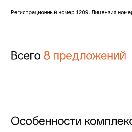
Регистрационный номер 1209. Лицензия номер
78 м
2
320 000 €
Всего
8 предложений
Запросить планировку
3-комнатные квартиры
Особенности комплек