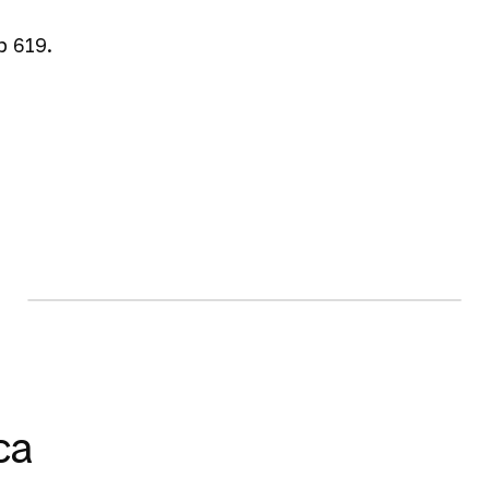
 619.
117 м
2
630 000 €
Запросить планировку
4-комнатные пентхаусы
са