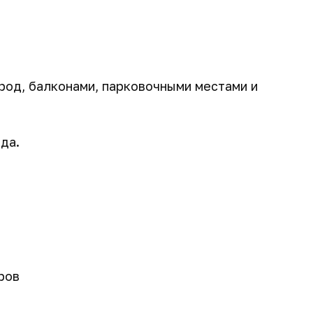
род, балконами, парковочными местами и
да.
ров