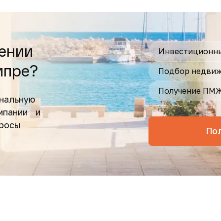
ении
Инвестиционны
ипре?
Подбор недвиж
Получение ПМ
нальную
омпании и
просы
По