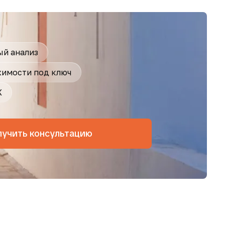
й анализ
имости под ключ
Ж
лучить консультацию