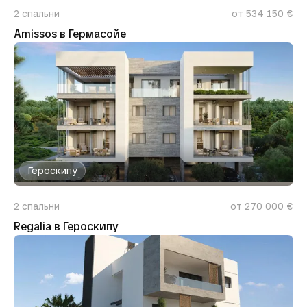
2
спальни
от 534 150 €
Amissos в Гермасойе
Героскипу
2
спальни
от 270 000 €
Regalia в Героскипу