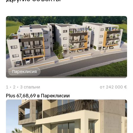
Пареклисия
1
2
3
спальни
от 242 000 €
Plus 67,68,69 в Пареклисии