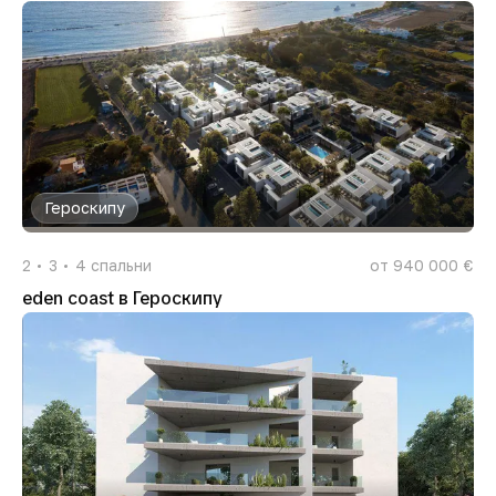
Героскипу
2
3
4
спальни
от 940 000 €
eden coast в Героскипу