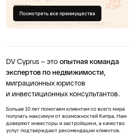
аренды
Посмотреть все преимущества
Стабильный туристический поток и
развитый рынок аренды обеспечивают
высокий спрос и привлекательную
доходность для инвесторов
Простота покупки и
прозрачность
DV Cyprus – это
опытная команда
Покупка недвижимости на Кипре
сопровождается понятными юридическими
экспертов по недвижимости
,
процедурами и минимальной бюрократией,
миграционных юристов
что делает процесс быстрым и безопасным
Безопасность и качество
и инвестиционных консультантов.
жизни
Больше 10 лет помогаем клиентам со всего мира
Кипр входит в число самых безопасных
получать максимум от возможностей Кипра. Нам
стран Европы, предлагая развитую
доверяют инвесторы и застройщики, а качество
инфраструктуру, качественную медицину и
услуг подтверждают рекомендации клиентов.
образование