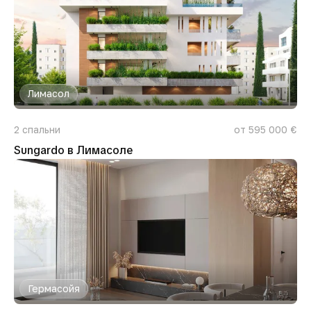
Лимасол
2
спальни
от 595 000 €
Sungardo в Лимасоле
Гермасойя