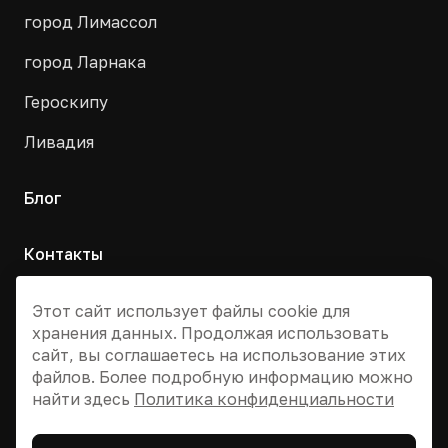
город Лимассол
город Ларнака
Героскипу
Ливадия
Блог
Контакты
Москва, Армянский переулок, д. 9с1
Этот сайт использует файлы cookie для
хранения данных. Продолжая использовать
+7 495 955 13 12
сайт, вы соглашаетесь на использование этих
info@dvizhkipr.ru
файлов. Более подробную информацию можно
найти здесь
Политика конфиденциальности
© 2026 DV Cyprus Global