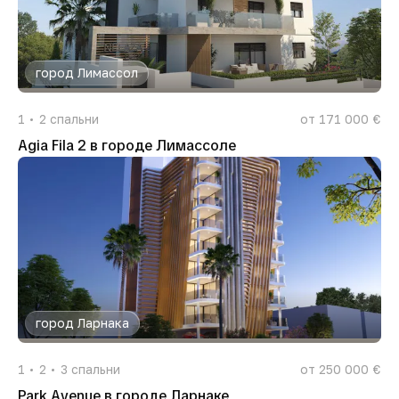
город Лимассол
1
2
спальни
от 171 000 €
Agia Fila 2 в городе Лимассоле
город Ларнака
1
2
3
спальни
от 250 000 €
Park Avenue в городе Ларнаке