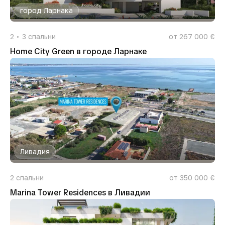
город Ларнака
2
3
спальни
от 267 000 €
Home City Green в городе Ларнаке
Ливадия
2
спальни
от 350 000 €
Marina Tower Residences в Ливадии