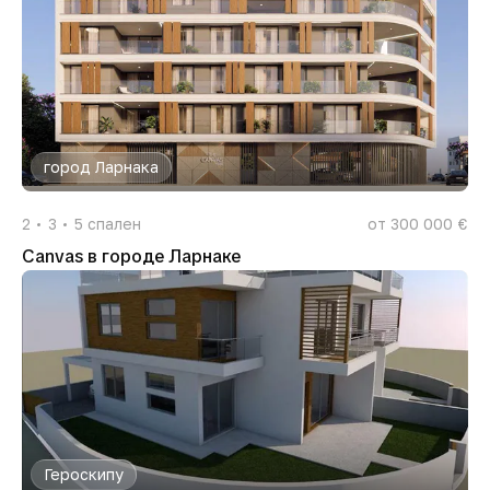
город Ларнака
2
3
5
спален
от 300 000 €
Canvas в городе Ларнаке
Героскипу