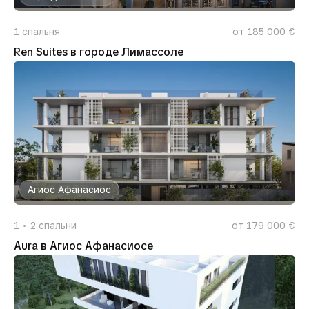
1
спальня
от 185 000 €
Ren Suites в городе Лимассоле
Агиос Афанасиос
1
2
спальни
от 179 000 €
Aura в Агиос Афанасиосе