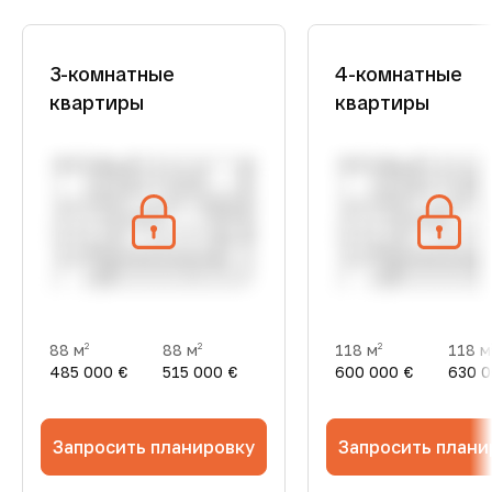
3-комнатные
4-комнатные
квартиры
квартиры
88 м
88 м
118 м
118 м
2
2
2
485 000 €
515 000 €
600 000 €
630 0
Запросить планировку
Запросить плани