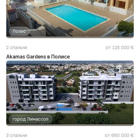
Полис
2
спальни
от 125 000 €
Akamas Gardens в Полисе
город Лимассол
3
спальни
от 660 000 €