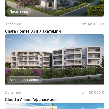
Лакатамия
3
спальни
от 345 000 €
Chara Homes 33 в Лакатамии
Агиос Афанасиос
2
спальни
от 450 000 €
Cloud в Агиос Афанасиосе