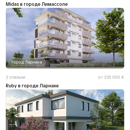
Midas в городе Лимассоле
город Ларнака
2
спальни
от 235 000 €
Ruby в городе Ларнаке