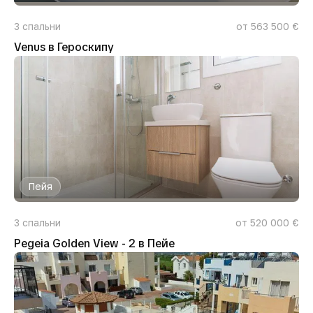
3
спальни
от 563 500 €
Venus в Героскипу
Пейя
3
спальни
от 520 000 €
Pegeia Golden View - 2 в Пейе