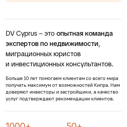
высокий спрос и привлекательную
доходность для инвесторов
Простота покупки и
прозрачность
DV Cyprus – это
опытная команда
Покупка недвижимости на Кипре
сопровождается понятными юридическими
экспертов по недвижимости
,
процедурами и минимальной бюрократией,
миграционных юристов
что делает процесс быстрым и безопасным
Безопасность и качество
и инвестиционных консультантов.
жизни
Больше 10 лет помогаем клиентам со всего мира
Кипр входит в число самых безопасных
получать максимум от возможностей Кипра. Нам
стран Европы, предлагая развитую
доверяют инвесторы и застройщики, а качество
инфраструктуру, качественную медицину и
услуг подтверждают рекомендации клиентов.
образование
1000+
50+