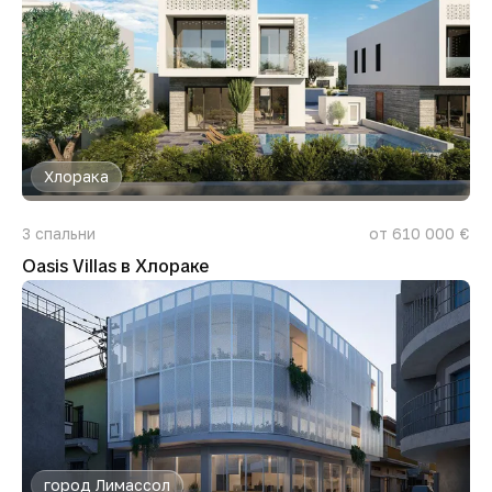
Хлорака
3
спальни
от 610 000 €
Oasis Villas в Хлораке
город Лимассол