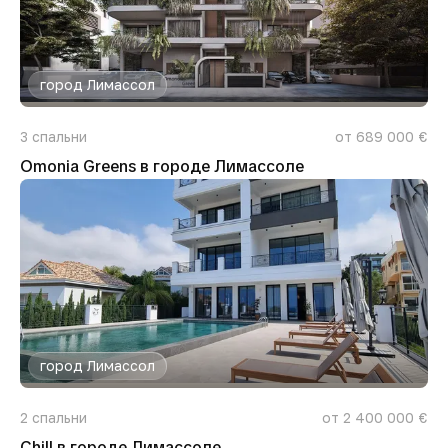
город Лимассол
3
спальни
от 689 000 €
Omonia Greens в городе Лимассоле
город Лимассол
2
спальни
от 2 400 000 €
Chill в городе Лимассоле