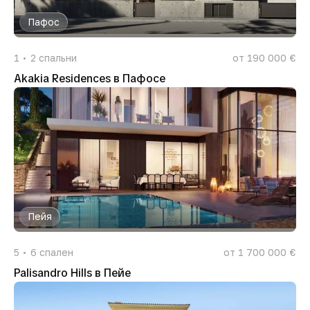
Пафос
1
2
спальни
от 190 000 €
Akakia Residences в Пафосе
Пейя
5
6
спален
от 1 700 000 €
Palisandro Hills в Пейе