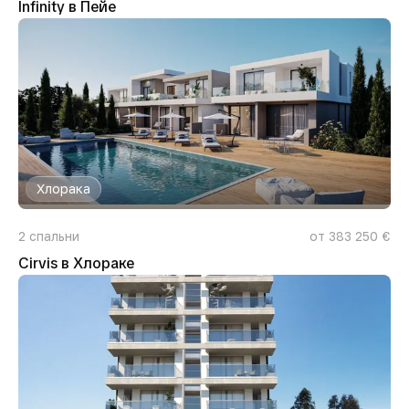
Infinity в Пейе
Хлорака
2
спальни
от 383 250 €
Cirvis в Хлораке