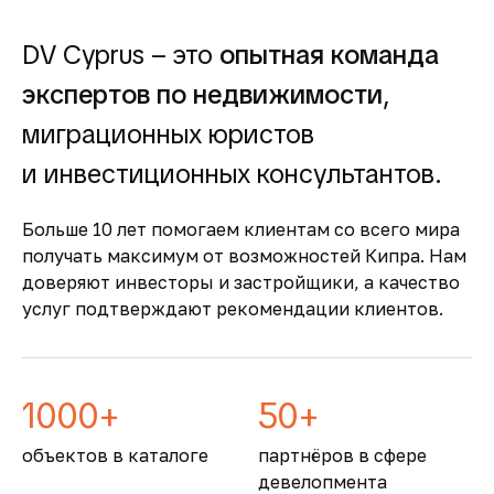
прозрачность
DV Cyprus – это
опытная команда
Покупка недвижимости на Кипре
сопровождается понятными юридическими
экспертов по недвижимости
,
процедурами и минимальной бюрократией,
миграционных юристов
что делает процесс быстрым и безопасным
Безопасность и качество
и инвестиционных консультантов.
жизни
Больше 10 лет помогаем клиентам со всего мира
Кипр входит в число самых безопасных
получать максимум от возможностей Кипра. Нам
стран Европы, предлагая развитую
доверяют инвесторы и застройщики, а качество
инфраструктуру, качественную медицину и
услуг подтверждают рекомендации клиентов.
образование
1000+
50+
объектов в каталоге
партнёров в сфере
девелопмента