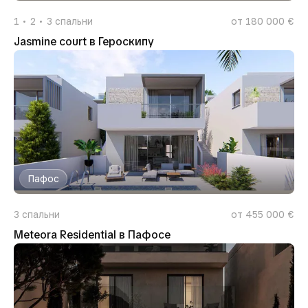
1
2
3
спальни
от 180 000 €
Jasmine court в Героскипу
Пафос
3
спальни
от 455 000 €
Meteora Residential в Пафосе