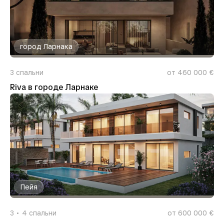
город Ларнака
3
спальни
от 460 000 €
Riva в городе Ларнаке
Пейя
3
4
спальни
от 600 000 €