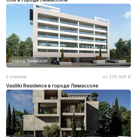
город Лимассол
2
спальни
от 270 000 €
Vasiliki Residence в городе Лимассоле