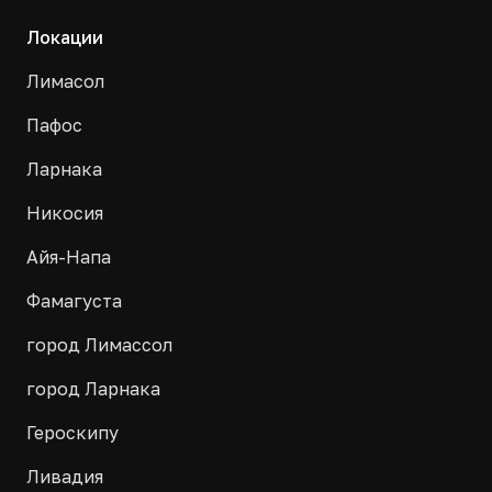
Локации
Лимасол
Пафос
Ларнака
Никосия
Айя-Напа
Фамагуста
город Лимассол
город Ларнака
Героскипу
Ливадия