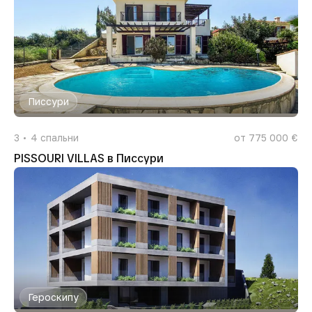
Писсури
3
4
спальни
от 775 000 €
PISSOURI VILLAS в Писсури
Героскипу