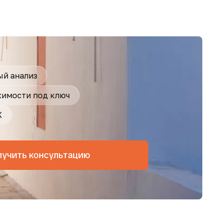
й анализ
имости под ключ
Ж
лучить консультацию