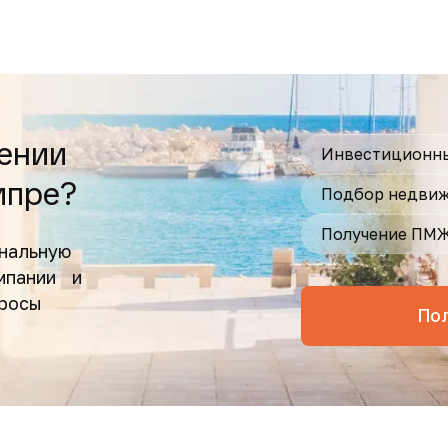
ении
Инвестиционны
ипре?
Подбор недвиж
Получение ПМ
нальную
омпании и
просы
По