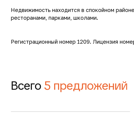
Недвижимость находится в спокойном районе,
ресторанами, парками, школами.
Регистрационный номер 1209. Лицензия номер
137 м
137 м
137 м
2
2
2
720 000 €
720 000 €
720 000 €
Всего
5 предложений
Запросить планировку
4-комнатные квартиры