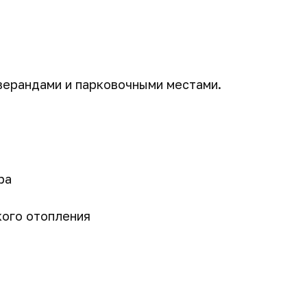
верандами и парковочными местами.
ра
кого отопления