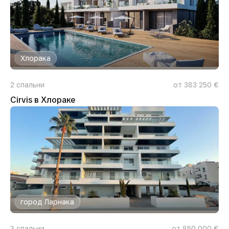
Хлорака
2
спальни
от 383 250 €
Cirvis в Хлораке
город Ларнака
3
спальни
от 850 000 €