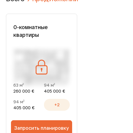
0-комнатные
квартиры
63 м
94 м
2
2
260 000 €
405 000 €
94 м
2
+2
405 000 €
Запросить планировку