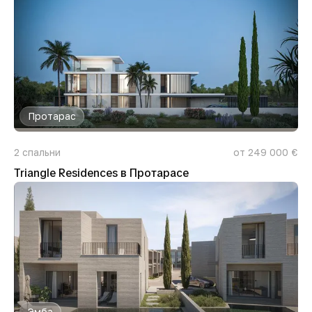
Протарас
2
спальни
от 249 000 €
Triangle Residences в Протарасе
Эмба