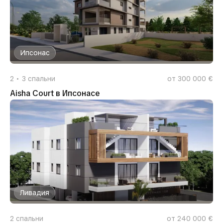
Ипсонас
2
3
спальни
от 300 000 €
Aisha Court в Ипсонасе
Ливадия
2
спальни
от 240 000 €