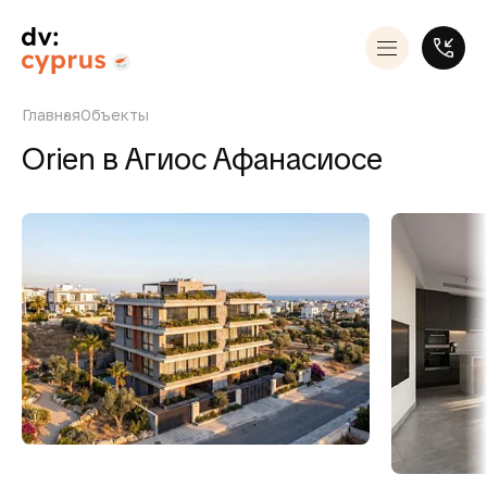
Главная
Объекты
Orien в Агиос Афанасиосе