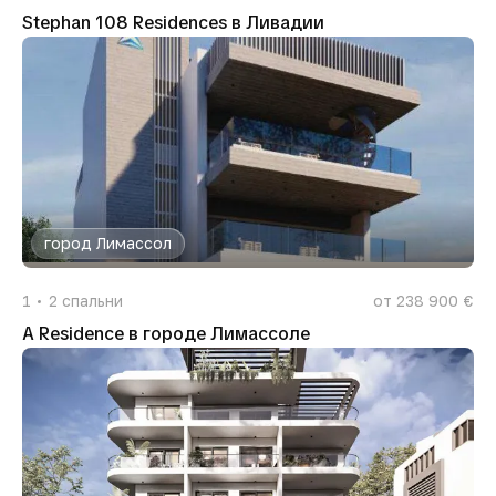
Stephan 108 Residences в Ливадии
город Лимассол
1
2
спальни
от 238 900 €
A Residence в городе Лимассоле