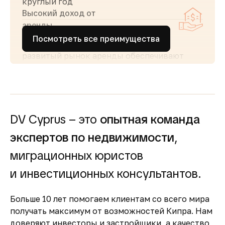
круглый год
Высокий доход от
аренды
Посмотреть все преимущества
Стабильный туристический поток и
развитый рынок аренды обеспечивают
высокий спрос и привлекательную
доходность для инвесторов
Простота покупки и
прозрачность
DV Cyprus – это
опытная команда
Покупка недвижимости на Кипре
сопровождается понятными юридическими
экспертов по недвижимости
,
процедурами и минимальной бюрократией,
миграционных юристов
что делает процесс быстрым и безопасным
Безопасность и качество
и инвестиционных консультантов.
жизни
Больше 10 лет помогаем клиентам со всего мира
Кипр входит в число самых безопасных
получать максимум от возможностей Кипра. Нам
стран Европы, предлагая развитую
доверяют инвесторы и застройщики, а качество
инфраструктуру, качественную медицину и