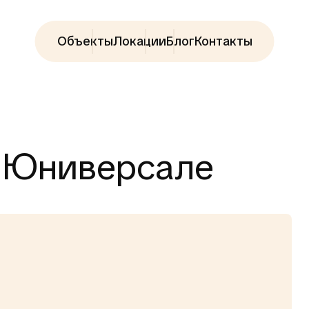
Объекты
Локации
Блог
Контакты
 Юниверсале