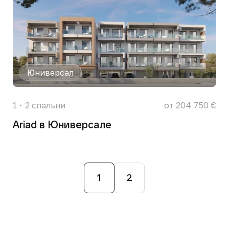
Юниверсал
1
2
спальни
от 204 750 €
Ariad в Юниверсале
1
2