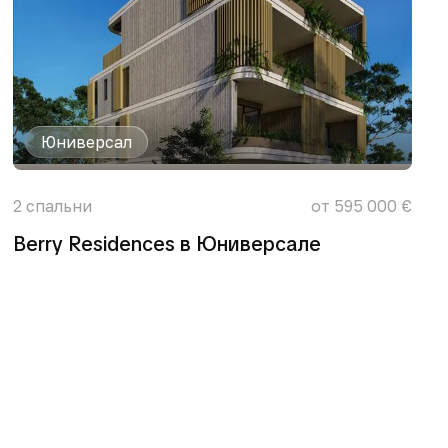
Юниверсал
2
спальни
от 595 000 €
Berry Residences в Юниверсале