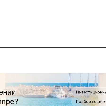
ении
Инвестиционны
ипре?
Подбор недвиж