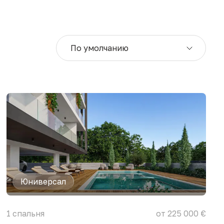
По умолчанию
Юниверсал
1
спальня
от 225 000 €