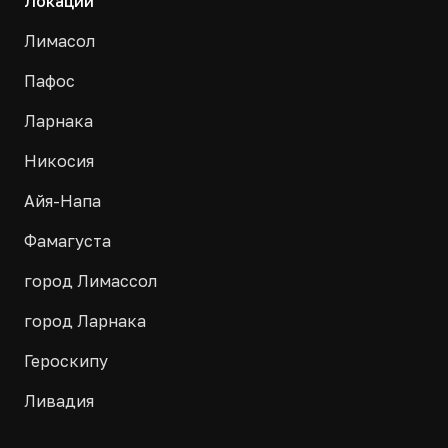
Локации
Лимасол
Пафос
Ларнака
Никосия
Айя-Напа
Фамагуста
город Лимассол
город Ларнака
Героскипу
Ливадия