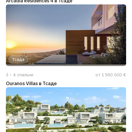
Arcadia Residences 4 в Тсаде
Тсада
3
4
спальни
от 1 560 000 €
Ouranos Villas в Тсаде