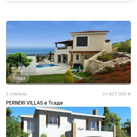
Тсада
3
спальни
от 827 000 €
PERNERI VILLAS в Тсаде