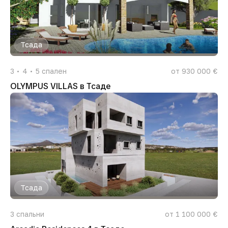
Тсада
3
4
5
спален
от 930 000 €
OLYMPUS VILLAS в Тсаде
Тсада
3
спальни
от 1 100 000 €