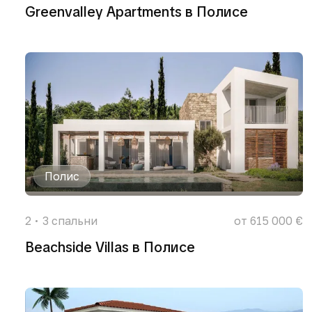
Greenvalley Apartments в Полисе
Полис
2
3
спальни
от 615 000 €
Beachside Villas в Полисе