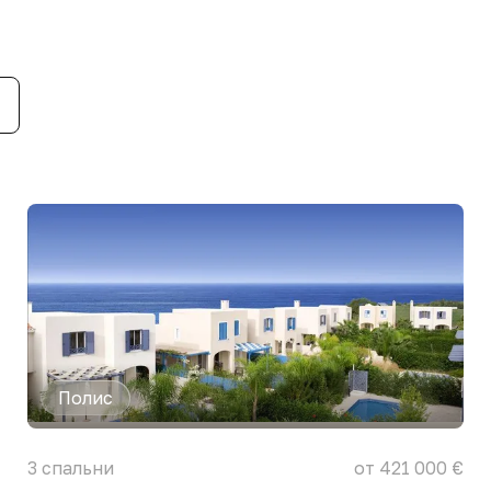
Полис
3
спальни
от 421 000 €