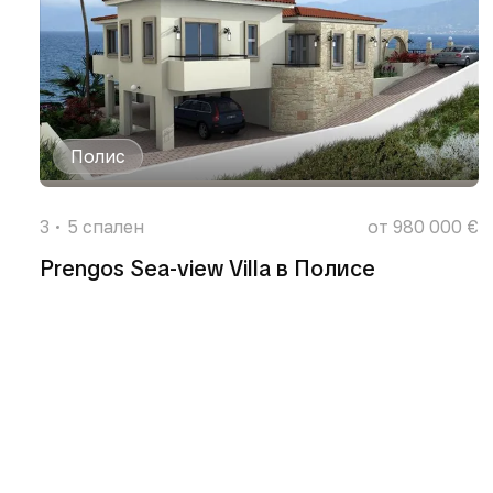
Полис
3
5
спален
от 980 000 €
Prengos Sea-view Villa в Полисе