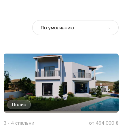
По умолчанию
Полис
3
4
спальни
от 494 000 €