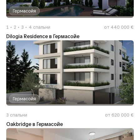
Гермасойя
1
2
3
4
спальни
от 440 000 €
Dilogia Residence в Гермасойе
Гермасойя
3
спальни
от 620 000 €
Oakbridge в Гермасойе