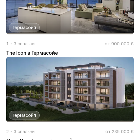
Гермасойя
1
3
спальни
от 900 000 €
The Icon в Гермасойе
Гермасойя
2
3
спальни
от 285 000 €