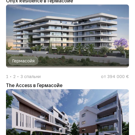
Onyx Residence в Гермасойе
Гермасойя
1
2
3
спальни
от 394 000 €
The Access в Гермасойе