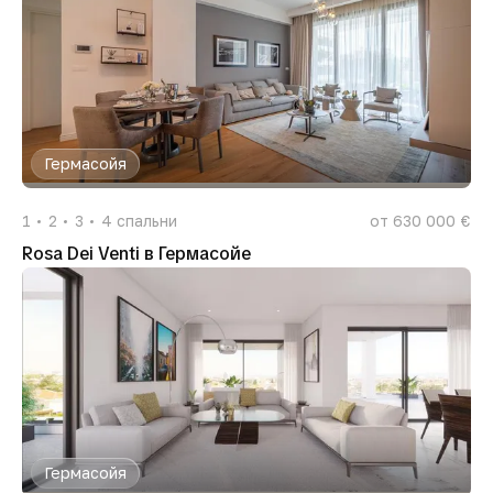
Гермасойя
1
2
3
4
спальни
от 630 000 €
Rosa Dei Venti в Гермасойе
Гермасойя